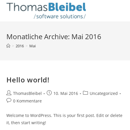
Zum
Inhalt
springen
Monatliche Archive: Mai 2016
>
2016
>
Mai
Hello world!
Beitrags-
Beitrag
Beitrags-
ThomasBleibel
10. Mai 2016
Uncategorized
Autor:
veröffentlicht:
Kategorie:
Beitrags-
0 Kommentare
Kommentare:
Welcome to WordPress. This is your first post. Edit or delete
it, then start writing!